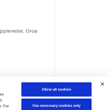
 upplevelse. Oroa
Allow all cookies
 we
d
Use necessary cookies only
e. For