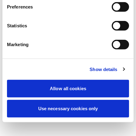
Deneyiminizi iyileştirmek için şu anda
Preferences
planlanmış bakım yapıyoruz. Merak
etmeyin, kısa süre içinde tekrar çevrimiçi
Statistics
olacağız.
Marketing
Tekrar dene
Bize Ulaşın
Show details
Allow all cookies
Use necessary cookies only