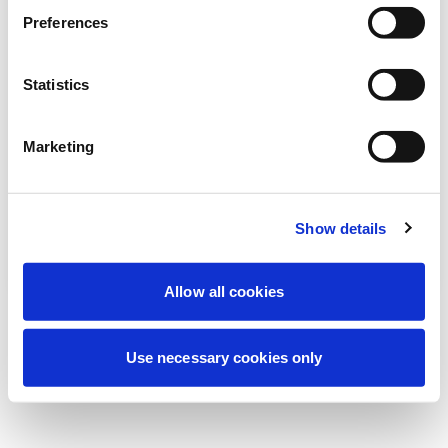
Deneyiminizi iyileştirmek için şu anda
Preferences
planlanmış bakım yapıyoruz. Merak
etmeyin, kısa süre içinde tekrar çevrimiçi
Statistics
olacağız.
Marketing
Tekrar dene
Bize Ulaşın
Show details
Allow all cookies
Use necessary cookies only