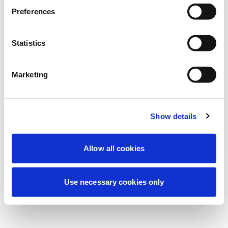
Deneyiminizi iyileştirmek için şu anda
Preferences
planlanmış bakım yapıyoruz. Merak
etmeyin, kısa süre içinde tekrar çevrimiçi
Statistics
olacağız.
Marketing
Tekrar dene
Bize Ulaşın
Show details
Allow all cookies
Use necessary cookies only