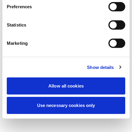
Deneyiminizi iyileştirmek için şu anda
Preferences
planlanmış bakım yapıyoruz. Merak
etmeyin, kısa süre içinde tekrar çevrimiçi
Statistics
olacağız.
Marketing
Tekrar dene
Bize Ulaşın
Show details
Allow all cookies
Use necessary cookies only