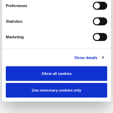
Deneyiminizi iyileştirmek için şu anda
Preferences
planlanmış bakım yapıyoruz. Merak
etmeyin, kısa süre içinde tekrar çevrimiçi
Statistics
olacağız.
Marketing
Tekrar dene
Bize Ulaşın
Show details
Allow all cookies
Use necessary cookies only