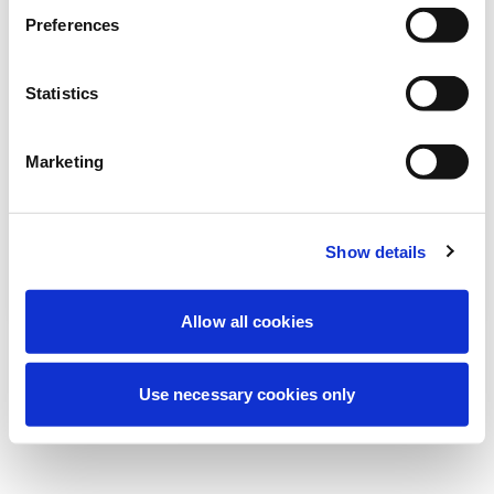
Deneyiminizi iyileştirmek için şu anda
Preferences
planlanmış bakım yapıyoruz. Merak
etmeyin, kısa süre içinde tekrar çevrimiçi
Statistics
olacağız.
Marketing
Tekrar dene
Bize Ulaşın
Show details
Allow all cookies
Use necessary cookies only