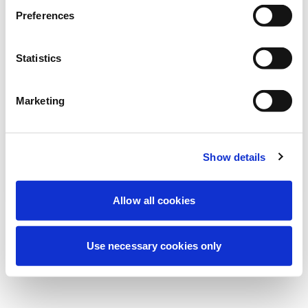
Deneyiminizi iyileştirmek için şu anda
Preferences
planlanmış bakım yapıyoruz. Merak
etmeyin, kısa süre içinde tekrar çevrimiçi
Statistics
olacağız.
Marketing
Tekrar dene
Bize Ulaşın
Show details
Allow all cookies
Use necessary cookies only