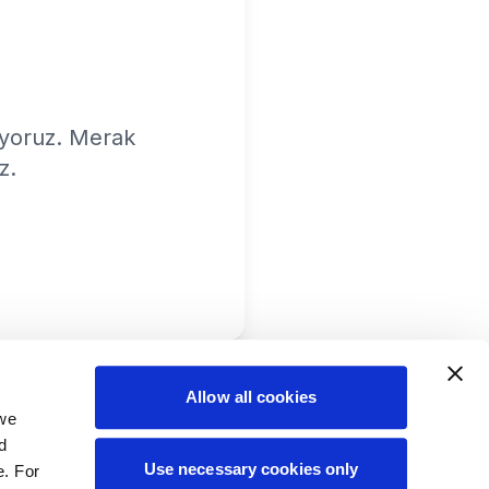
ıyoruz. Merak
z.
Allow all cookies
 we
d
Use necessary cookies only
e. For