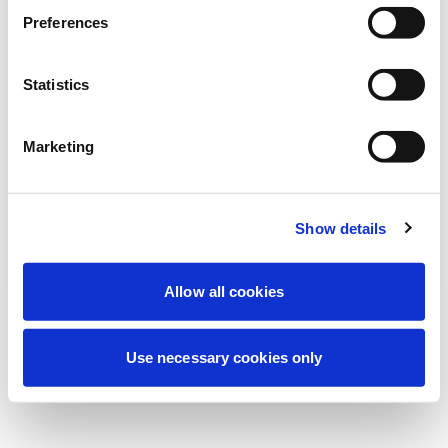
Deneyiminizi iyileştirmek için şu anda
Preferences
planlanmış bakım yapıyoruz. Merak
etmeyin, kısa süre içinde tekrar çevrimiçi
Statistics
olacağız.
Marketing
Tekrar dene
Bize Ulaşın
Show details
Allow all cookies
Use necessary cookies only