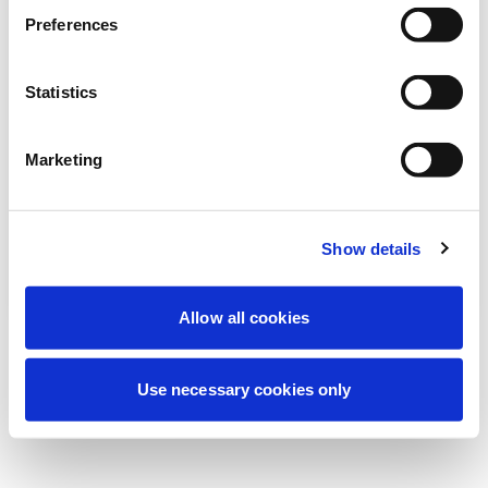
Deneyiminizi iyileştirmek için şu anda
Preferences
planlanmış bakım yapıyoruz. Merak
etmeyin, kısa süre içinde tekrar çevrimiçi
Statistics
olacağız.
Marketing
Tekrar dene
Bize Ulaşın
Show details
Allow all cookies
Use necessary cookies only