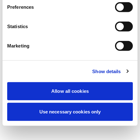
Deneyiminizi iyileştirmek için şu anda
Preferences
planlanmış bakım yapıyoruz. Merak
etmeyin, kısa süre içinde tekrar çevrimiçi
Statistics
olacağız.
Marketing
Tekrar dene
Bize Ulaşın
Show details
Allow all cookies
Use necessary cookies only