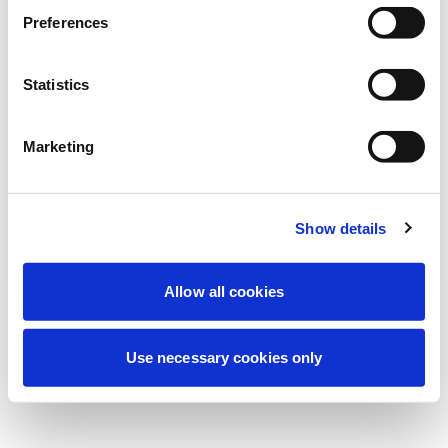
Deneyiminizi iyileştirmek için şu anda
Preferences
planlanmış bakım yapıyoruz. Merak
etmeyin, kısa süre içinde tekrar çevrimiçi
Statistics
olacağız.
Marketing
Tekrar dene
Bize Ulaşın
Show details
Allow all cookies
Use necessary cookies only