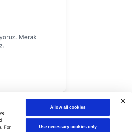
ıyoruz. Merak
z.
Allow all cookies
 we
d
Use necessary cookies only
e. For