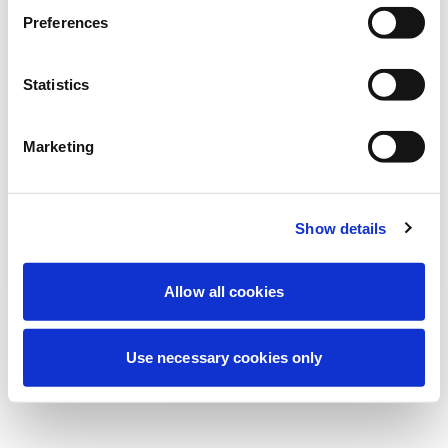
Deneyiminizi iyileştirmek için şu anda
Preferences
planlanmış bakım yapıyoruz. Merak
etmeyin, kısa süre içinde tekrar çevrimiçi
Statistics
olacağız.
Marketing
Tekrar dene
Bize Ulaşın
Show details
Allow all cookies
Use necessary cookies only