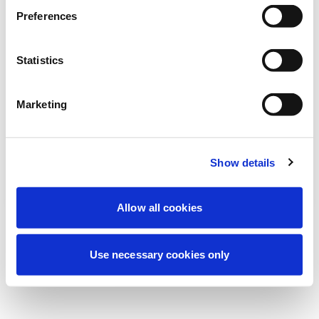
Deneyiminizi iyileştirmek için şu anda
Preferences
planlanmış bakım yapıyoruz. Merak
etmeyin, kısa süre içinde tekrar çevrimiçi
Statistics
olacağız.
Marketing
Tekrar dene
Bize Ulaşın
Show details
Allow all cookies
Use necessary cookies only